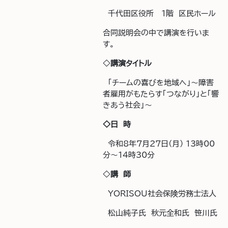
千代田区役所 1階 区民ホール
合同説明会の中で講演を行いま
す。
◇
講演タイトル
「チームの喜びを地域へ」～障害
者雇用がもたらす「つながり」と「響
きあう社会」～
◇日 時
令和8年7月27日(月) 13時00
分～14時30分
◇
講 師
YORISOU社会保険労務士法人
松山純子氏 秋元全和氏 笹川氏