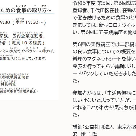
令和5年度 第5回、第6回就
登録者、千代田区在住、在勤
で働き続けるための食事のと
きましては、新型コロナウィ
い、第6回にて実践講座を開講
第6回の実践講座では二部構
の良い食事についての概要を
料理のマグネットシートを使
発表を行ってもらい講師より
ードバックしていただきまし
た。
参加者からは、「生活習慣病に
はいけないと思っていたが、
とれることがわかり気持ちが
た。
講師：公益社団法人 東京都
沢 玲子 氏