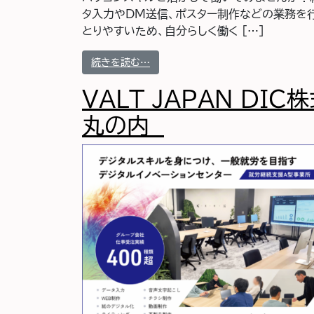
タ入力やDM送信、ポスター制作などの業務を行
とりやすいため、自分らしく働く […]
from 株式会社TNコミュニケーショ
続きを読む…
VALT JAPAN DIC
丸の内