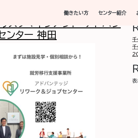
業所
検
働きたい方
センター紹介
リスクマネジメント アドバン
センター 神田
千
千
2
表