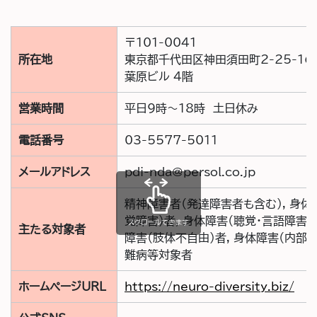
〒
101-0041
所在地
東京都千代田区神田須田町2-25-16
葉原ビル 4階
営業時間
平日9時～18時 土日休み
電話番号
03-5577-5011
メールアドレス
pdi-nda@persol.co.jp
精神障害者（発達障害者も含む）, 身体
覚障害）者, 身体障害（聴覚・言語障害）
スクロールできます
主たる対象者
障害（肢体不自由）者, 身体障害（内部障
難病等対象者
ホームページURL
https://neuro-diversity.biz/